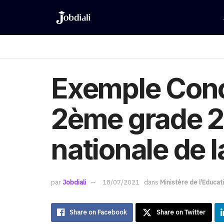
Exemple Conc
2ème grade 20
nationale de 
par
Jobdiali
18/07/2021
dans
Ministère de l'Educat
Share on Facebook
Share on Twitter