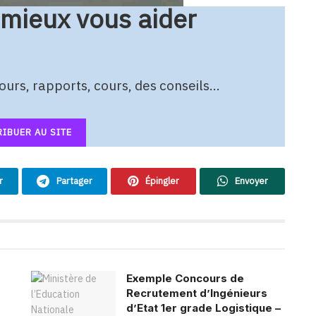
 mieux vous aider
urs, rapports, cours, des conseils…
IBUER AU SITE
r
Partager
Épingler
Envoyer
Exemple Concours de
Recrutement d’Ingénieurs
d’Etat 1er grade Logistique –