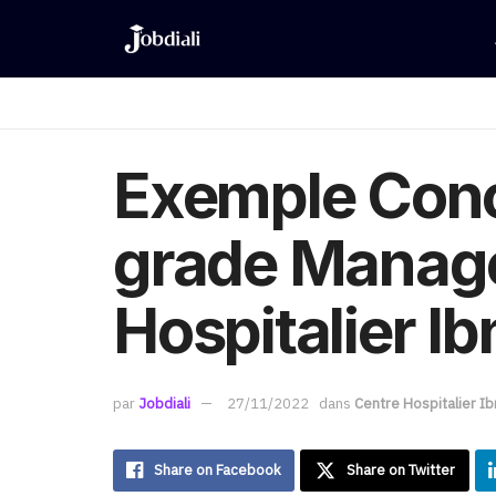
Exemple Conc
grade Manage
Hospitalier Ib
par
Jobdiali
27/11/2022
dans
Centre Hospitalier Ib
Share on Facebook
Share on Twitter