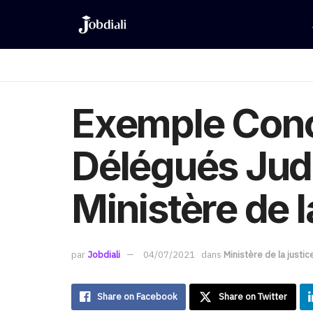
Exemple Conc
Délégués Judi
Ministère de l
par
Jobdiali
04/07/2021
dans
Ministère de la justic
Share on Facebook
Share on Twitter