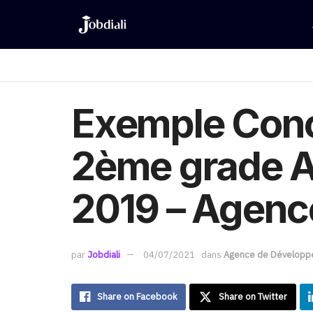
Exemple Conc
2ème grade Au
2019 – Agenc
par
Jobdiali
04/07/2021
dans
Agence de Développ
Share on Facebook
Share on Twitter