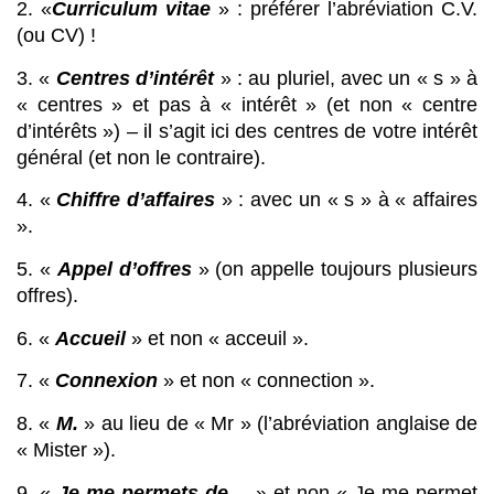
2. «
Curriculum vitae
 » : préférer l’abréviation C.V. 
(ou CV) !
3. « 
Centres d’intérêt
 » : au pluriel, avec un « s » à 
« centres » et pas à « intérêt » (et non « centre 
d’intérêts ») – il s’agit ici des centres de votre intérêt 
général (et non le contraire).
4. « 
Chiffre d’affaires
 » : avec un « s » à « affaires 
».
5. « 
Appel d’offres
 » (on appelle toujours plusieurs 
offres).
6. « 
Accueil
 » et non « acceuil ».
7. « 
Connexion
 » et non « connection ».
8. « 
M.
 » au lieu de « Mr » (l’abréviation anglaise de 
« Mister »).
9. « 
Je me permets de…
 » et non « Je me permet 