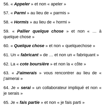
56. « 
Appeler
 » et non « apeler »
57. « 
Parmi
 » au lieu de « parmis »
58. « 
Hormis
 » au lieu de « hormi »
59. « 
Pallier quelque chose
 » et non « … à 
quelque chose »
60. « 
Quelque chose
 » et non « quelquechose »
61. Un « 
fabricant
 » de … et non un « fabriquant »
62. La « 
cote boursière
 » et non la « côte »
63. «
 J’aimerais
 » vous rencontrer au lieu de « 
j’aimerai »
64. Je « 
serai
 » un collaborateur impliqué et non « 
je serais »
65. Je « 
fais partie
 » et non « je fais parti »