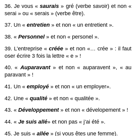
36. Je vous « 
saurais
 » gré (verbe savoir) et non « 
serai » ou « serais » (verbe être).
37. Un « 
entretien
 » et non « un entretient ».
38. « 
Personnel
 » et non « personel ».
39. L’entreprise « 
créée
 » et non «… crée » : il faut 
oser écrire 3 fois la lettre « e » !
40. « 
Auparavant
 » et non « auparavent », « au 
paravant » !
41. Un « 
employé
 » et non « un employer».
42. Une « 
qualité
 » et non « qualitée ».
43. « 
Développement
 » et non « dévelopement » !
44. « 
Je suis allé
» et non pas « j’ai été ».
45. Je suis « 
allée
 » (si vous êtes une femme).