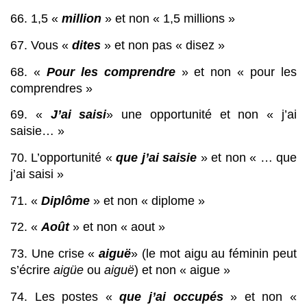
66. 1,5 « 
million
 » et non « 1,5 millions »
67. Vous « 
dites
 » et non pas « disez »
68. « 
Pour les comprendre
 » et non « pour les 
comprendres »
69. « 
J’ai saisi
» une opportunité et non « j’ai 
saisie… »
70. L’opportunité « 
que j’ai saisie
 » et non « … que 
j’ai saisi »
71. « 
Diplôme
 » et non « diplome »
72. « 
Août
 » et non « aout »
73. Une crise « 
aiguë
» (le mot aigu au féminin peut 
s’écrire 
aigüe
 ou 
aiguë
) et non « aigue »
74. Les postes « 
que j’ai occupés
 » et non « 