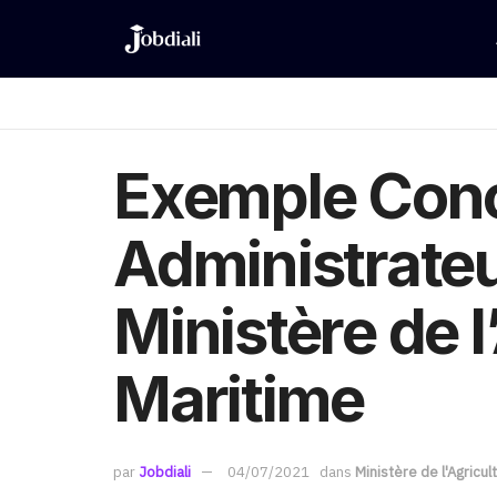
Exemple Conc
Administrate
Ministère de l
Maritime
par
Jobdiali
04/07/2021
dans
Ministère de l'Agricu