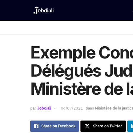
Exemple Conc
Délégués Judi
Ministère de l
par
Jobdiali
04/07/2021
dans
Ministère de la justic
Share on Facebook
Share on Twitter