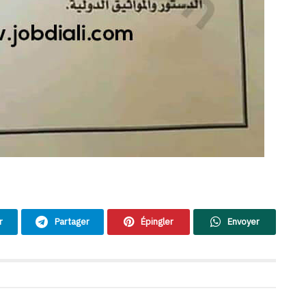
r
Partager
Épingler
Envoyer