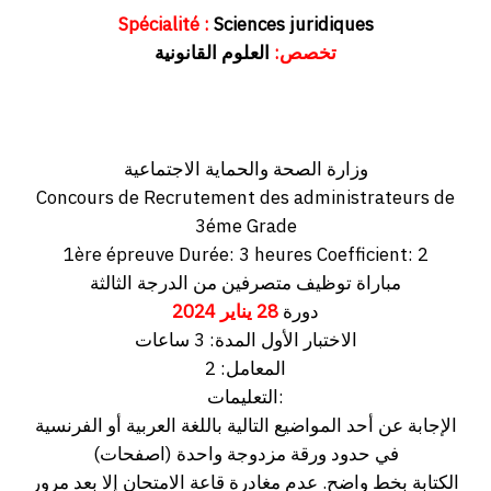
Spécialité :
Sciences juridiques
تخصص:
العلوم القانونية
وزارة الصحة والحماية الاجتماعية
Concours de Recrutement des administrateurs de
3éme Grade
1ère épreuve Durée: 3 heures Coefficient: 2
مباراة توظيف متصرفين من الدرجة الثالثة
2024
يناير
28
دورة
الاختبار الأول المدة: 3 ساعات
المعامل: 2
التعليمات:
الإجابة عن أحد المواضيع التالية باللغة العربية أو الفرنسية
في حدود ورقة مزدوجة واحدة (اصفحات)
الكتابة بخط واضح. عدم مغادرة قاعة الامتحان إلا بعد مرور